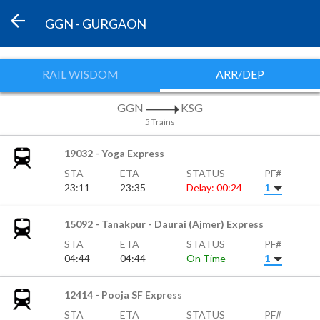
GGN - GURGAON
RAIL WISDOM
ARR/DEP
GGN
KSG
5 Trains
19032 - Yoga Express
STA
ETA
STATUS
PF#
23:11
23:35
Delay: 00:24
1
15092 - Tanakpur - Daurai (Ajmer) Express
STA
ETA
STATUS
PF#
04:44
04:44
On Time
1
12414 - Pooja SF Express
STA
ETA
STATUS
PF#