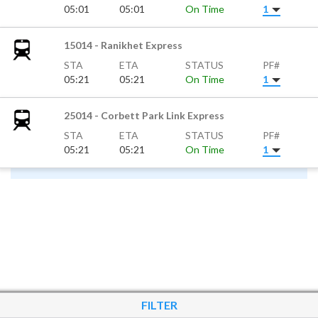
05:01
05:01
On Time
1
15014 - Ranikhet Express
STA
ETA
STATUS
PF#
05:21
05:21
On Time
1
25014 - Corbett Park Link Express
STA
ETA
STATUS
PF#
05:21
05:21
On Time
1
FILTER