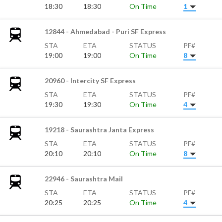
18:30
18:30
On Time
1
12844 - Ahmedabad - Puri SF Express
STA
ETA
STATUS
PF#
19:00
19:00
On Time
8
20960 - Intercity SF Express
STA
ETA
STATUS
PF#
19:30
19:30
On Time
4
19218 - Saurashtra Janta Express
STA
ETA
STATUS
PF#
20:10
20:10
On Time
8
22946 - Saurashtra Mail
STA
ETA
STATUS
PF#
20:25
20:25
On Time
4