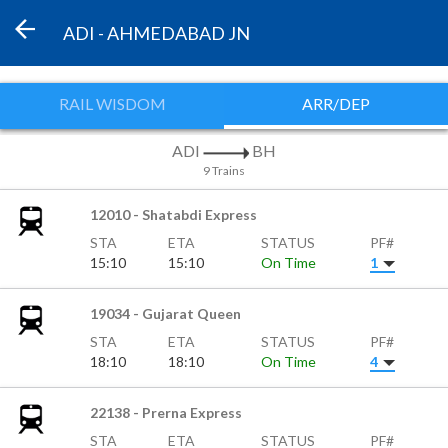
ADI - AHMEDABAD JN
RAIL WISDOM
ARR/DEP
ADI
BH
9 Trains
12010 - Shatabdi Express
STA
ETA
STATUS
PF#
15:10
15:10
On Time
1
19034 - Gujarat Queen
STA
ETA
STATUS
PF#
18:10
18:10
On Time
4
22138 - Prerna Express
STA
ETA
STATUS
PF#